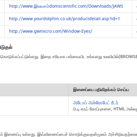
http://www.இலவசம்domscientific.com/Downloads/JAWS
http://www.yourdolphin.co.uk/productdetail.asp?id=1
http://www.gwmicro.com/Window-Eyes/
டுதல்
தில் கொடுக்கப்பட்டுள்ளது. இதை சரியாக பார்வையிட உங்களது உலவியில்(BR
இணைப்பை பதிவிறக்கம் செய்ய
அடோப் அக்ரோபேட் ரீடர்
பி.டி.எஃப் கோப்புகளை, HTML அல்ல
னும் இணைப்பு உள்ளது. இவ்விணைப்பைச் சொடுக்குவதன்மூலம் அச்சிடுவதற்கான 