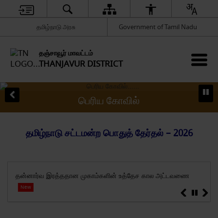
தமிழ்நாடு அரசு
Government of Tamil Nadu
தஞ்சாவூர் மாவட்டம்
THANJAVUR DISTRICT
பெரிய கோவில்
தமிழ்நாடு சட்டமன்ற பொதுத் தேர்தல் – 2026
தன்னார்வ இரத்ததான முகாம்களின் உத்தேச கால அட்டவணை
தமிழ
சேர்
New