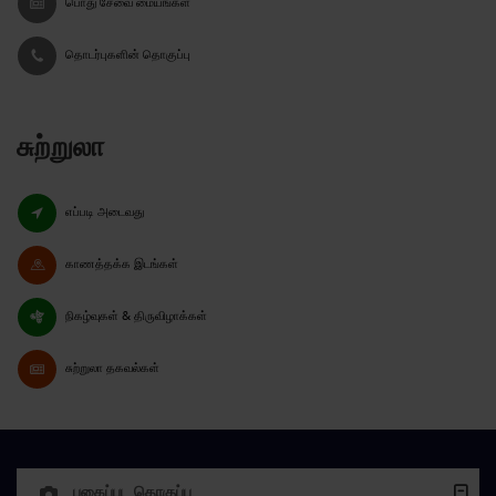
பொது சேவை மையங்கள்
தொடர்புகளின் தொகுப்பு
சுற்றுலா
எப்படி அடைவது
காணத்தக்க இடங்கள்
நிகழ்வுகள் & திருவிழாக்கள்
சுற்றுலா தகவல்கள்
புகைப்பட தொகுப்பு