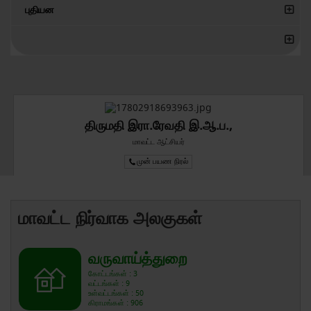
புதியன
திருமதி இரா.ரேவதி இ.ஆ.ப.,
மாவட்ட ஆட்சியர்
முன் பயண நிரல்
மாவட்ட நிர்வாக அலகுகள்
வருவாய்த்துறை
கோட்டங்கள் : 3
வட்டங்கள் : 9
உள்வட்டங்கள் : 50
கிராமங்கள் : 906