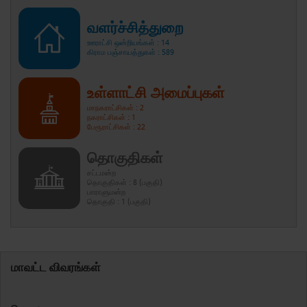
வளர்ச்சித்துறை
ஊராட்சி ஒன்றியங்கள் : 14
கிராம பஞ்சாயத்துகள் : 589
உள்ளாட்சி அமைப்புகள்
மாநகராட்சிகள் : 2
நகராட்சிகள் : 1
பேரூராட்சிகள் : 22
தொகுதிகள்
சட்டமன்ற
தொகுதிகள் : 8 (பகுதி)
பாராளுமன்ற
தொகுதி : 1 (பகுதி)
மாவட்ட விவரங்கள்