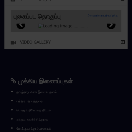
புகைப்பட தொகுப்பு
அனைத்தையும் பார்க்க
VIDEO GALLERY
முக்கிய இணைப்புகள்
தமிழ்நாடு அரசு இணையதளம்
பத்திர பதிவுத்துறை
பொது விநியோகத் திட்டம்
சுற்றுலா வளர்ச்சித்துறை
போக்குவரத்து ஆணையம்