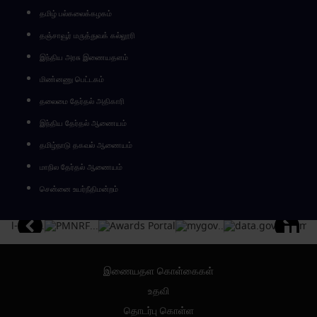
தமிழ் பல்கலைக்கழகம்
தஞ்சாவூர் மருத்துவக் கல்லூரி
இந்திய அரசு இணையதளம்
மிண்னணு பெட்டகம்
தலைமை தேர்தல் அதிகாரி
இந்திய தேர்தல் ஆணையம்
தமிழ்நாடு தகவல் ஆணையம்
மாநில தேர்தல் ஆணையம்
சென்னை உயர்நீதிமன்றம்
இணையதள கொள்கைகள்
உதவி
தொடர்பு கொள்ள