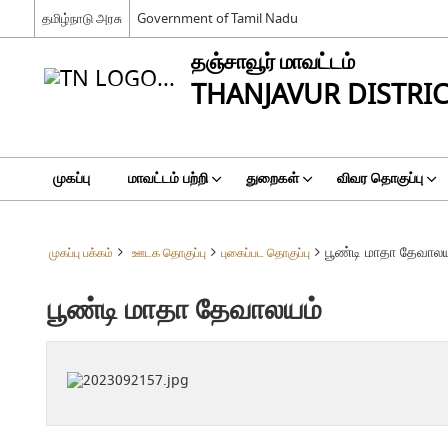
தமிழ்நாடு அரசு
Government of Tamil Nadu
தஞ்சாவூர் மாவட்டம்
THANJAVUR DISTRI
முகப்பு
மாவட்டம் பற்றி
துறைகள்
விவர தொகுப்பு
பூண்டி மாதா தேவாலய
முகப்பு பக்கம்
ஊடக தொகுப்பு
புகைப்பட தொகுப்பு
பூண்டி மாதா தேவாலயம்