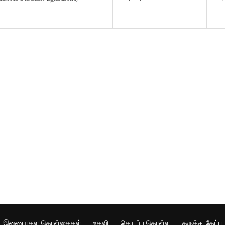
இணையதள கொள்கைகள்
உதவி
தொடர்பு கொள்ள
கருத்து கேட்பு