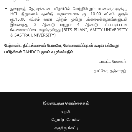
நுழைவுத் தேர்வுக்கான பயிற்சியில் வெற்றிபெறும் மாணவர்களுக்கு,
HCL நிறுவனம் ஆண்டு வருமானமாக ரூ. 10.00 லட்சம் முதல்
ரூ.15.00 லட்சம் வரை மற்றும் மூன்று பல்கலைக்கழகங்களுடன்
இணைந்து 3 ஆண்டு மற்றும் 4 ஆண்டு பட்டப்படிப்புடன்
வேலைவாய்ப்பை வழங்குகிறது.(BITS PILANI, AMITY UNIVERSITY
& SASTRA UNIVERSITY)
மேற்கண்ட திட்டங்களைப் போலவே
,
வேலைவாய்ப்புடன் கூடிய பல்வேறு
பயிற்சிகள்
TAHDCO
மூலம்
வழங்கப்படும்
.
மாவட்ட மேலாளர்,
தாட்கோ, தஞ்சாவூர்.
இணையதள கொள்கைகள்
உதவி
தொடர்பு கொள்ள
கருத்து கேட்பு