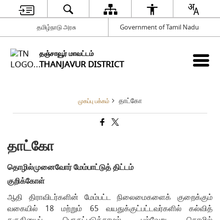
தமிழ்நாடு அரசு
Government of Tamil Nadu
தஞ்சாவூர் மாவட்டம்
THANJAVUR DISTRICT
தாட்கோ
முகப்பு பக்கம்
தாட்கோ
தொழில்முனைவோர்
மேம்பாட்டுத்
திட்டம்
குறிக்கோள்
ஆதி திராவிடர்களின் மேம்பட்ட நிலைமைகளைக் குறைக்கும்
வகையில் 18 மற்றும் 65 வயதுக்குட்பட்டவர்களில் கல்வித்
தகுதியைப் பொருட்படுத்தாமல் பல்வேறு தொழில்