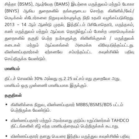
சித்தா (BSMS), ஆயுர்வேத (BAMS) இயற்கை மருத்துவம் மற்றும் யோகா
(BNYS) ஆகிய துறைகளில் தங்களுடைய சொந்த கிளினிக்/லேப்/
மெடிக்கல் ஸ்டோர்களை நிறுவுபவர்களுக்கு நிதி உதவி வழங்கப்படுகிறது.
2013 – 14 ஆம் ஆண்டு முதல், இத்திட்டம் பிசியோதெரபி, மருந்தகம்,
கண் மருத்துவம் மற்றும் ஆய்வக தொழில்நுட்பம் போன்ற பாராமெடிக்கல்
துறைகளில் தகுதி பெற்ற நபர்களுக்கு கிளினிக்குகள் / மருத்துவக்
கடைகள் மற்றும் ஆய்வகங்கள் அமைக்க விரிவுபடுத்தப்பட்டது.
விண்ணப்பதாரர்கள் ஏற்கனவே சம்மந்தப்பட்ட கவுன்சிலில் பதிவு
செய்திருக்க வேண்டும்.
மானியம்
திட்டச் செலவில் 30% அல்லது ரூ.2.25 லட்சம் எது குறைவோ அது.
மானியம் ஒரு முன்னணி மானியமாக இருக்கும்.
தகுதிகள்
கிளினிக்கை நிறுவ, விண்ணப்பதாரர் MBBS/BSMS/BDS பட்டம்
பெற்றிருக்க வேண்டும்.
விண்ணப்பதாரர் மற்றும் அவர்களது குடும்ப உறுப்பினர்கள் TAHDCO
திட்டங்களின் கீழ் எந்த மானியத்தையும் பெற்றிருக்கக் கூடாது.
விண்ணப்பதாரர் தனது பெயரை இந்திய மருத்துவ கவுன்சிலில் பதிவு