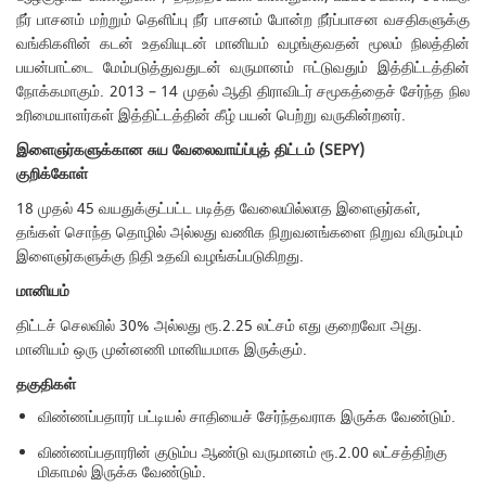
நீர் பாசனம் மற்றும் தெளிப்பு நீர் பாசனம் போன்ற நீர்ப்பாசன வசதிகளுக்கு
வங்கிகளின் கடன் உதவியுடன் மானியம் வழங்குவதன் மூலம் நிலத்தின்
பயன்பாட்டை மேம்படுத்துவதுடன் வருமானம் ஈட்டுவதும் இத்திட்டத்தின்
நோக்கமாகும். 2013 – 14 முதல் ஆதி திராவிடர் சமூகத்தைச் சேர்ந்த நில
உரிமையாளர்கள் இத்திட்டத்தின் கீழ் பயன் பெற்று வருகின்றனர்.
இளைஞர்களுக்கான
சுய
வேலைவாய்ப்புத்
திட்டம்
(SEPY)
குறிக்கோள்
18 முதல் 45 வயதுக்குட்பட்ட படித்த வேலையில்லாத இளைஞர்கள்,
தங்கள் சொந்த தொழில் அல்லது வணிக நிறுவனங்களை நிறுவ விரும்பும்
இளைஞர்களுக்கு நிதி உதவி வழங்கப்படுகிறது.
மானியம்
திட்டச் செலவில் 30% அல்லது ரூ.2.25 லட்சம் எது குறைவோ அது.
மானியம் ஒரு முன்னணி மானியமாக இருக்கும்.
தகுதிகள்
விண்ணப்பதாரர் பட்டியல் சாதியைச் சேர்ந்தவராக இருக்க வேண்டும்.
விண்ணப்பதாரரின் குடும்ப ஆண்டு வருமானம் ரூ.2.00 லட்சத்திற்கு
மிகாமல் இருக்க வேண்டும்.